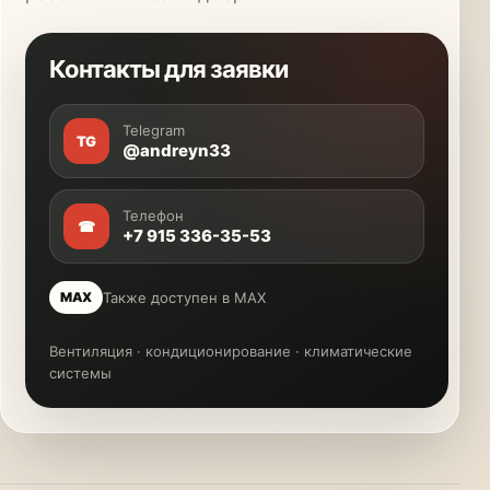
Контакты для заявки
Telegram
TG
@andreyn33
Телефон
☎
+7 915 336-35-53
Также доступен в MAX
MAX
Вентиляция · кондиционирование · климатические
системы