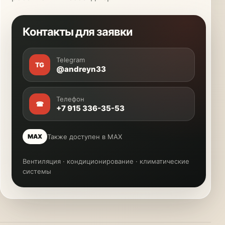
Контакты для заявки
Telegram
TG
@andreyn33
Телефон
☎
+7 915 336-35-53
Также доступен в MAX
MAX
Вентиляция · кондиционирование · климатические
системы