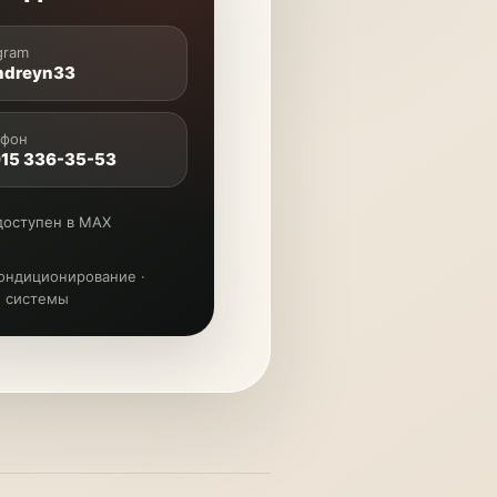
gram
dreyn33
ефон
915 336-35-53
доступен в MAX
кондиционирование ·
е системы