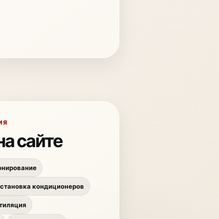
ИЯ
на сайте
онирование
становка кондиционеров
тиляция