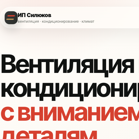
ИП Силюков
вентиляция · кондиционирование · климат
Вентиляция 
кондициони
с вниманием
деталям