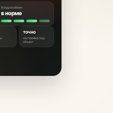
Воздухообмен
в норме
точно
ты
настройка под
объект