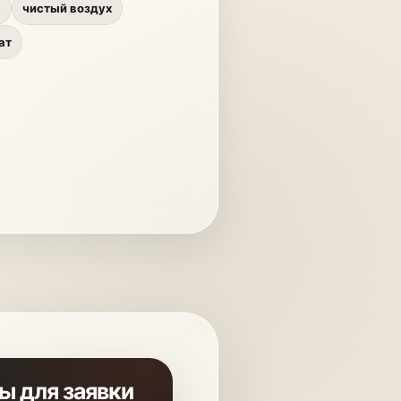
ы
чистый воздух
ат
ы для заявки