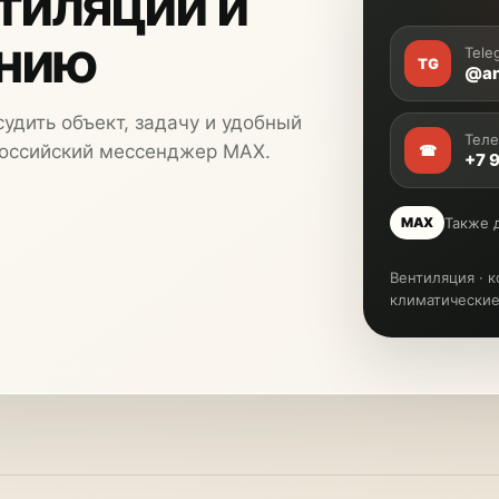
тиляции и
анию
Tele
TG
@an
судить объект, задачу и удобный
Тел
российский мессенджер MAX.
☎
+7 
Также 
MAX
Вентиляция · 
климатически