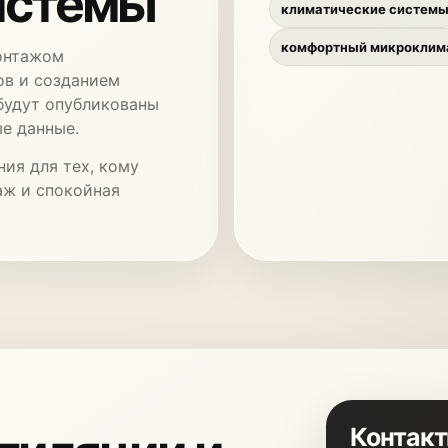
истемы
климатические систем
комфортный микроклим
монтажом
ов и созданием
будут опубликованы
ые данные.
ия для тех, кому
аж и спокойная
Контакт