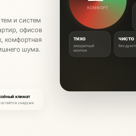
КОМФОРТ
тем и систем
артир, офисов
тихо
чисто
, комфортная
аккуратный
без духо
ишнего шума.
монтаж
койный климат
 остаётся снаружи