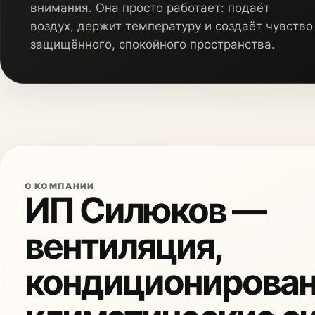
внимания. Она просто работает: подаёт
воздух, держит температуру и создаёт чувство
защищённого, спокойного пространства.
О КОМПАНИИ
ИП Силюков —
вентиляция,
кондиционирован